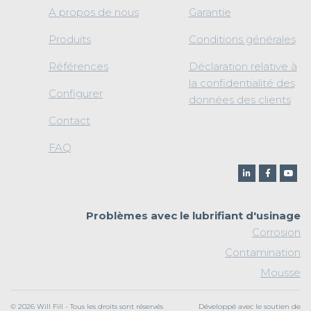
A propos de nous
Garantie
Produits
Conditions générales
Références
Déclaration relative à
la confidentialité des
Configurer
données des clients
Contact
FAQ
Problèmes avec le lubrifiant d'usinage
Corrosion
Contamination
Mousse
© 2026 Will Fill - Tous les droits sont réservés
Développé avec le soutien de