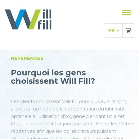
Affic
le
men
FR
RÉFÉRENCES
Pourquoi les gens
choisissent Will Fill?
Les clients choisissent Will-Fill pour plusieurs raisons,
allant du maintien de la concentration du lubrifiant
optimale à l'utilisation d'oxygène pendant un arrêt.
Mais un aspect est toujours présent : limiter les tâches
répétitives afin que les collaborateurs puissent
s’investir pleinement dans des tâches productives.