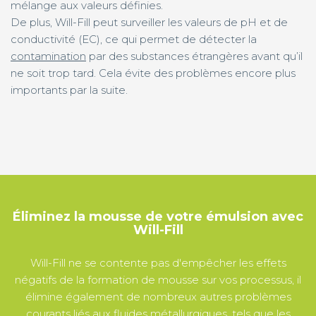
mélange aux valeurs définies.
De plus, Will-Fill peut surveiller les valeurs de pH et de
conductivité (EC), ce qui permet de détecter la
contamination
par des substances étrangères avant qu’il
ne soit trop tard. Cela évite des problèmes encore plus
importants par la suite.
Éliminez la mousse de votre émulsion avec
Will-Fill
Will-Fill ne se contente pas d'empêcher les effets
négatifs de la formation de mousse sur vos processus, il
élimine également de nombreux autres problèmes
courants liés aux fluides métallurgiques, tels que
les