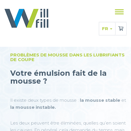
Affic
le
men
FR
PROBLÈMES DE MOUSSE DANS LES LUBRIFIANTS
DE COUPE
Votre émulsion fait de la
mousse ?
Il existe deux types de mousse :
la mousse stable
et
la mousse instable.
Les deux peuvent être éliminées, quelles qu’en soient
les causes. En général, cela demande du temps, mais