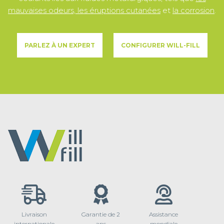
mauvaises odeurs, les éruptions cutanées
et
la corrosion
.
PARLEZ À UN EXPERT
CONFIGURER WILL-FILL
Livraison
Garantie de 2
Assistance
internationale
ans
mondiale